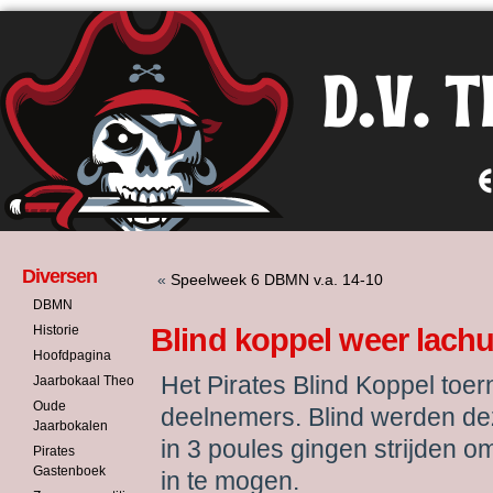
Diversen
«
Speelweek 6 DBMN v.a. 14-10
DBMN
Historie
Blind koppel weer lach
Hoofdpagina
Het Pirates Blind Koppel toe
Jaarbokaal Theo
Oude
deelnemers. Blind werden de
Jaarbokalen
in 3 poules gingen strijden o
Pirates
Gastenboek
in te mogen.