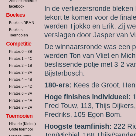
Zomercompetitie
facebook
In de verliezersronde bleken
Boekies
tekort te komen voor de fina
Boekies DBMN
werden Tjokko en Erik. Zij w
Boekies
verslagen door Jasper van Vu
Toernooien
Competitie
De winnaarsronde was een pou
Pirates 0 – 3B
werden Ton van Vliet en Michi
Pirates 1 – 4C
beslissende potje met 3-2 v
Pirates 2 – 1B
Bijsterbosch.
Pirates 3 – 3A
Pirates 4 – 4B
180-ers:
Kees de Groot, Hen
Pirates 5 – 4D
Pirates 6 – 3A
Hoge finishes individueel:
1
Pirates 7 – 4A
Fred Touw, 113, Thijs Dijkers
Pirates 8 – 2A
Fredriks, 105 Egon Bom.
Toernooien
Historie (Kleine)
Hoogste teamfinish:
222 Ri
Grote toernooi
Ton/Michiel. 168 Thijs/Sander